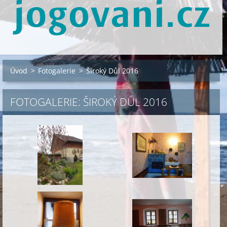
Úvod
>
Fotogalerie
>
Široký Důl 2016
FOTOGALERIE: ŠIROKÝ DŮL 2016